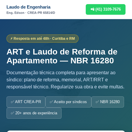
Laudo de Engenharia
📲 (41) 3109-7676
Eng. Edson · CREA-PR 65814/D
⚡ Resposta em até 48h · Curitiba e RM
ART e Laudo de Reforma de
Apartamento — NBR 16280
Documentação técnica completa para apresentar ao
síndico: plano de reforma, memorial, ART/RRT e
responsável técnico. Regularize sua obra e evite multas.
✅ ART CREA-PR
✅ Aceito por síndicos
✅ NBR 16280
✅ 20+ anos de experiência