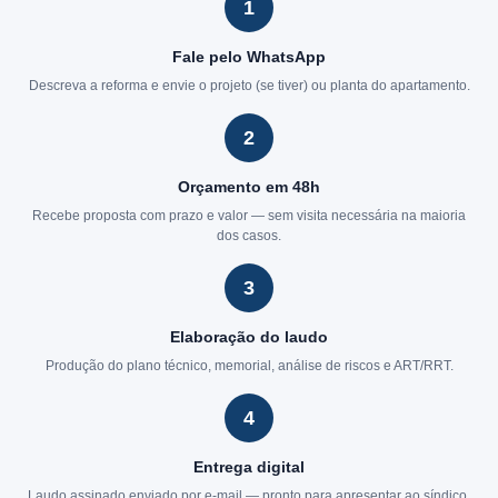
1
Fale pelo WhatsApp
Descreva a reforma e envie o projeto (se tiver) ou planta do apartamento.
2
Orçamento em 48h
Recebe proposta com prazo e valor — sem visita necessária na maioria
dos casos.
3
Elaboração do laudo
Produção do plano técnico, memorial, análise de riscos e ART/RRT.
4
Entrega digital
Laudo assinado enviado por e-mail — pronto para apresentar ao síndico.