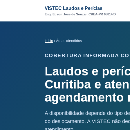
VISTEC Laudos e Perícias
Eng. Edson José de Souza · CREA-PR 65814/D
Início
› Áreas atendidas
COBERTURA INFORMADA CO
Laudos e perí
Curitiba e ate
agendamento 
A disponibilidade depende do tipo de
do deslocamento. A VISTEC não decl
atendimento.