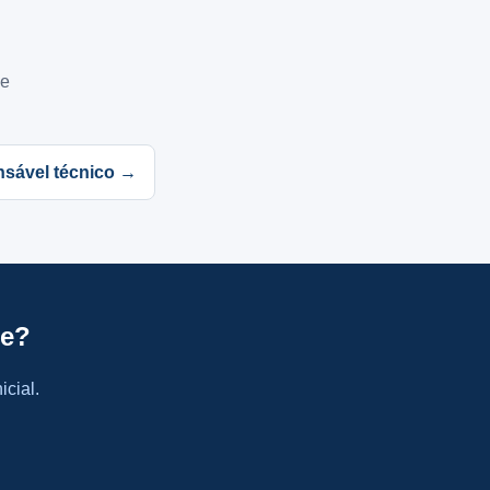
de
sável técnico →
de?
icial.