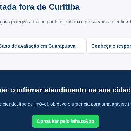
ada fora de Curitiba
es já registradas no portfólio público e preservam a identida
Caso de avaliação em Guarapuava →
Conheça o respon
er confirmar atendimento na sua cida
 cidade, tipo de imóvel, objetivo e urgência para uma análise in
Consultar pelo WhatsApp