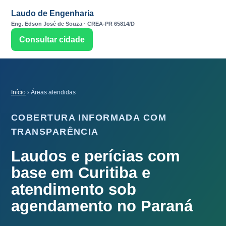
Laudo de Engenharia
Eng. Edson José de Souza · CREA-PR 65814/D
Consultar cidade
Início
› Áreas atendidas
COBERTURA INFORMADA COM
TRANSPARÊNCIA
Laudos e perícias com
base em Curitiba e
atendimento sob
agendamento no Paraná