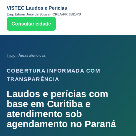
VISTEC Laudos e Perícias
Eng. Edson José de Souza · CREA-PR 65814/D
Consultar cidade
Início
› Áreas atendidas
COBERTURA INFORMADA COM
TRANSPARÊNCIA
Laudos e perícias com
base em Curitiba e
atendimento sob
agendamento no Paraná