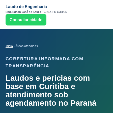
Laudo de Engenharia
Eng. Edson José de Souza · CREA-PR 65814/D
Consultar cidade
Início
› Áreas atendidas
COBERTURA INFORMADA COM
TRANSPARÊNCIA
Laudos e perícias com
base em Curitiba e
atendimento sob
agendamento no Paraná