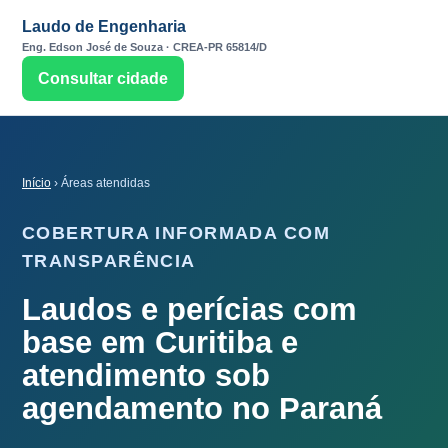
Laudo de Engenharia
Eng. Edson José de Souza · CREA-PR 65814/D
Consultar cidade
Início
› Áreas atendidas
COBERTURA INFORMADA COM
TRANSPARÊNCIA
Laudos e perícias com
base em Curitiba e
atendimento sob
agendamento no Paraná