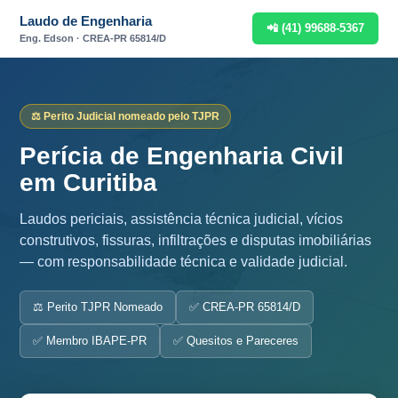
Laudo de Engenharia
📲 (41) 99688-5367
Eng. Edson · CREA-PR 65814/D
⚖️ Perito Judicial nomeado pelo TJPR
Perícia de Engenharia Civil
em Curitiba
Laudos periciais, assistência técnica judicial, vícios
construtivos, fissuras, infiltrações e disputas imobiliárias
— com responsabilidade técnica e validade judicial.
⚖️ Perito TJPR Nomeado
✅ CREA-PR 65814/D
✅ Membro IBAPE-PR
✅ Quesitos e Pareceres