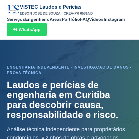
VISTEC Laudos e Perícias
EDSON JOSÉ DE SOUZA · CREA-PR 65814/D
Serviços
Engenheiro
Áreas
Portfólio
FAQ
Vídeos
Instagram
📲 WhatsApp
ENGENHARIA INDEPENDENTE · INVESTIGAÇÃO DE DANOS ·
PROVA TÉCNICA
Laudos e perícias de
engenharia em Curitiba
para descobrir causa,
responsabilidade e risco.
Análise técnica independente para proprietários,
condomínios, vizinhos de obras e advogados.