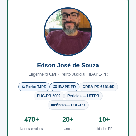
Edson José de Souza
Engenheiro Civil · Perito Judicial · IBAPE-PR
⚖️ Perito TJPR
🏛️ IBAPE-PR
CREA-PR 65814/D
PUC-PR 2002
Perícias — UTFPR
Incêndio — PUC-PR
470+
20+
10+
laudos emitidos
anos
cidades PR